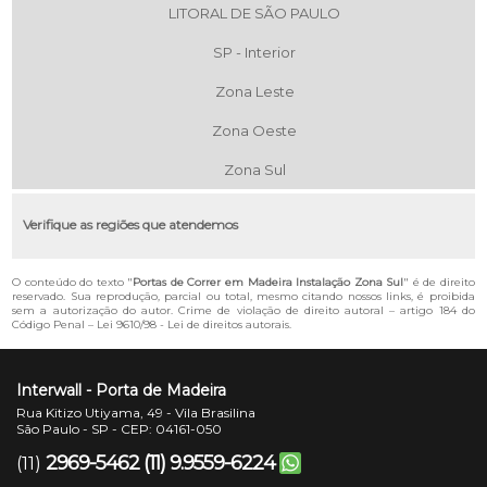
LITORAL DE SÃO PAULO
SP - Interior
Zona Leste
Zona Oeste
Zona Sul
Verifique as regiões que atendemos
O conteúdo do texto "
Portas de Correr em Madeira Instalação Zona Sul
" é de direito
reservado. Sua reprodução, parcial ou total, mesmo citando nossos links, é proibida
sem a autorização do autor. Crime de violação de direito autoral – artigo 184 do
Código Penal –
Lei 9610/98 - Lei de direitos autorais
.
Interwall - Porta de Madeira
Rua Kitizo Utiyama, 49 - Vila Brasilina
São Paulo - SP - CEP: 04161-050
2969-5462
(11) 9.9559-6224
(11)