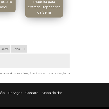
 quarto
madeira para
sabel
entrada Itapecerica
da Serra
 Oeste
Zona Sul
smo citando nossos links, é proibida sem a autorização do
são
Serviços
Contato
Mapa do site