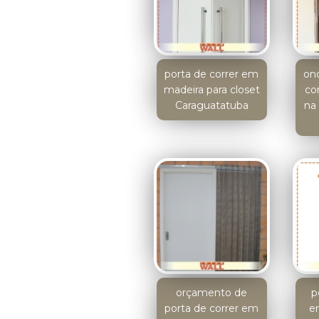
porta de correr em
on
madeira para closet
co
Caraguatatuba
na
orçamento de
p
porta de correr em
e