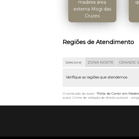
madeira área
q
externa Mogi das
Cruzes
Regiões de Atendimento
Selecione:
ZONA NORTE
GRANDE 
Verifique as regiões que atendemos
O conteúdo do texto "
Porta de Correr em Made
autor. Crime de violação de direito autoral – art