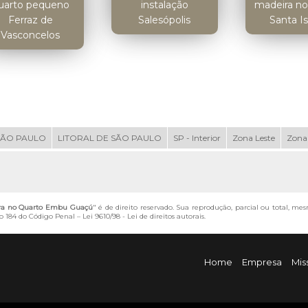
uarto pequeno
instalação
madeira no
Ferraz de
Salesópolis
Santa I
Vasconcelos
SÃO PAULO
LITORAL DE SÃO PAULO
SP - Interior
Zona Leste
Zona
ira no Quarto Embu Guaçú
" é de direito reservado. Sua reprodução, parcial ou total, me
igo 184 do Código Penal –
Lei 9610/98 - Lei de direitos autorais
.
Home
Empresa
Mis