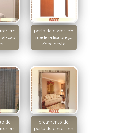
orrer em
porta de correr em
stalação
madeira lisa preço
ri
Zona oeste
to de
orçamento de
orrer em
porta de correr em