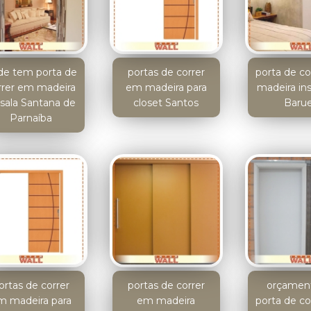
de tem porta de
portas de correr
porta de c
rrer em madeira
em madeira para
madeira in
 sala Santana de
closet Santos
Barue
Parnaíba
ortas de correr
portas de correr
orçamen
m madeira para
em madeira
porta de c