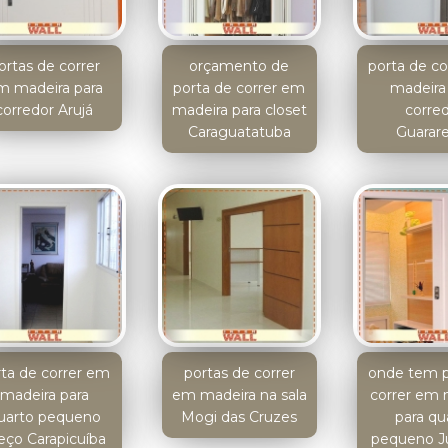
ortas de correr
orçamento de
porta de c
m madeira para
porta de correr em
madeira
corredor Arujá
madeira para closet
corre
Caraguatatuba
Guarar
rta de correr em
portas de correr
onde tem p
madeira para
em madeira na sala
correr em 
uarto pequeno
Mogi das Cruzes
para qu
eço Carapicuíba
pequeno J