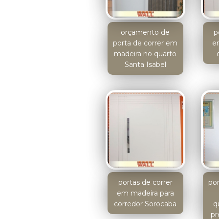
orçamento de
p
porta de correr em
e
madeira no quarto
Santa Isabel
portas de correr
po
em madeira para
corredor Sorocaba
q
pr