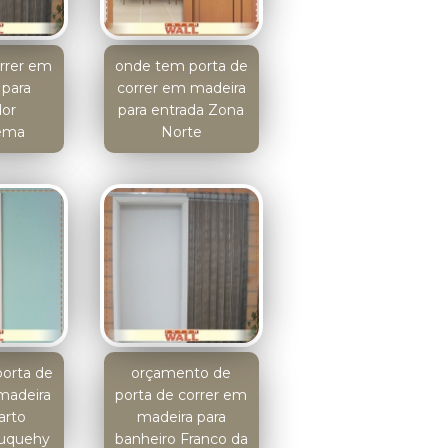
orrer em
onde tem porta de
 para
correr em madeira
dor
para entrada Zona
ema
Norte
orta de
orçamento de
madeira
porta de correr em
arto
madeira para
uquehy
banheiro Franco da