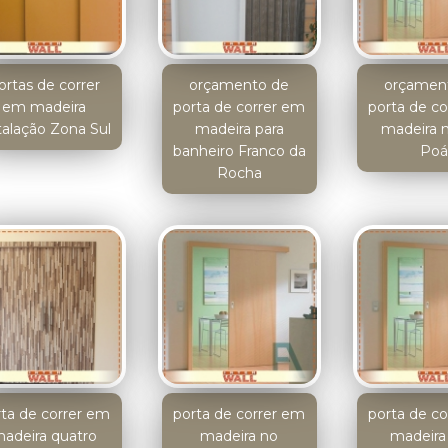
ortas de correr
orçamento de
orçamen
em madeira
porta de correr em
porta de c
talação Zona Sul
madeira para
madeira n
banheiro Franco da
Po
Rocha
rta de correr em
porta de correr em
porta de c
adeira quatro
madeira no
madeira