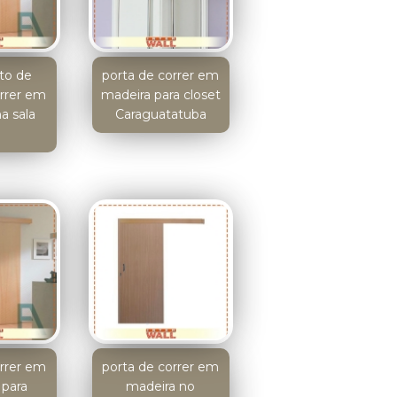
to de
porta de correr em
orrer em
madeira para closet
a sala
Caraguatatuba
á
orrer em
porta de correr em
 para
madeira no