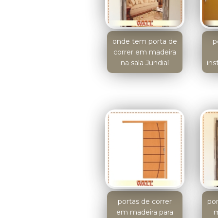
onde tem porta de
p
correr em madeira
na sala Jundiaí
ins
portas de correr
po
em madeira para
m