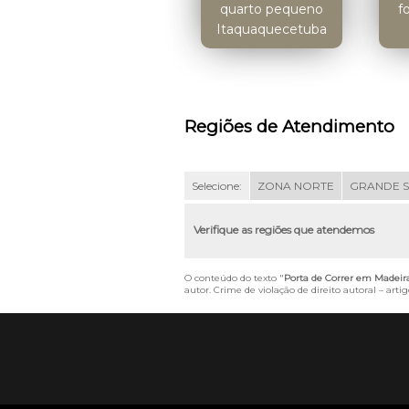
quarto pequeno
f
Itaquaquecetuba
Regiões de Atendimento
Selecione:
ZONA NORTE
GRANDE 
Verifique as regiões que atendemos
O conteúdo do texto "
Porta de Correr em Madeir
autor. Crime de violação de direito autoral – art