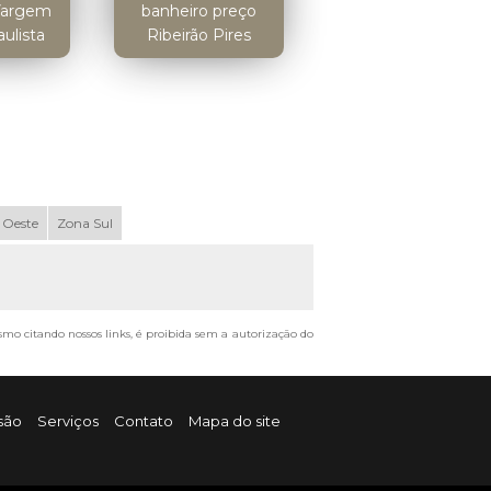
Vargem
banheiro preço
ulista
Ribeirão Pires
 Oeste
Zona Sul
esmo citando nossos links, é proibida sem a autorização do
são
Serviços
Contato
Mapa do site