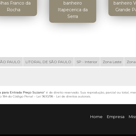
olhas Franco da
banheiro
banheiro 
Rocha
Itapecerica da
Grande Pa
Serra
SÃO PAULO
LITORAL DE SÃO PAULO
SP - Interior
Zona Leste
Zona
a para Entrada Preço Suzano
" é de direito reservado. Sua reprodução, parcial ou total, m
igo 184 do Código Penal –
Lei 9610/98 - Lei de direitos autorais
.
Home
Empresa
Mis