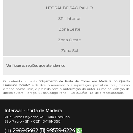
LITORAL DE SÃO PAULO
SP - Interior
Zona Leste
Zona Oeste
Zona Sul
Verifique as regiões que atendemos
O conteúdo do texto "
Orçamento de Porta de Correr em Madeira no Quarto
Francisco Morato
" é de direito reservado. Sua reprodução, parcial ou total, mesmo
citando nossos links, é proibida sem a autorização do autor. Crime de violação de
direito autoral – artigo 184 do Código Penal –
Lei 9610/98 - Lei de direitos autorais
.
Interwall - Porta de Madeira
Rua Kitizo Utiyama, 49 - Vila Brasilina
São Paulo - SP - CEP: 04161-050
2969-5462
(11) 9.9559-6224
(11)