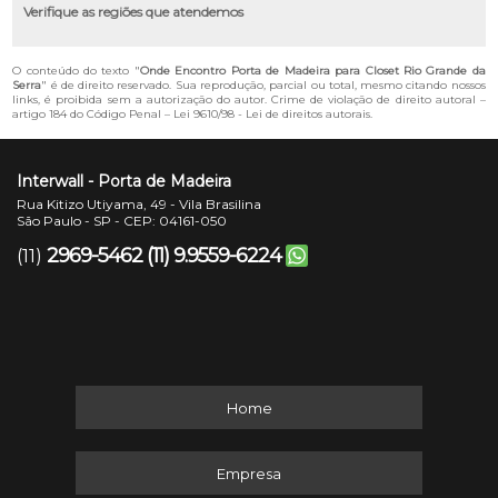
Verifique as regiões que atendemos
O conteúdo do texto "
Onde Encontro Porta de Madeira para Closet Rio Grande da
Serra
" é de direito reservado. Sua reprodução, parcial ou total, mesmo citando nossos
links, é proibida sem a autorização do autor. Crime de violação de direito autoral –
artigo 184 do Código Penal –
Lei 9610/98 - Lei de direitos autorais
.
Interwall - Porta de Madeira
Rua Kitizo Utiyama, 49 - Vila Brasilina
São Paulo - SP - CEP: 04161-050
2969-5462
(11) 9.9559-6224
(11)
Home
Empresa