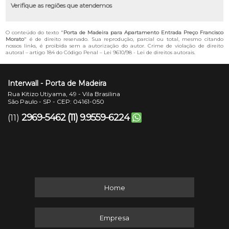
Verifique as regiões que atendemos
O conteúdo do texto "
Porta de Madeira para Apartamento Entrada Preço Francisco
Morato
" é de direito reservado. Sua reprodução, parcial ou total, mesmo citando
nossos links, é proibida sem a autorização do autor. Crime de violação de direito
autoral – artigo 184 do Código Penal –
Lei 9610/98 - Lei de direitos autorais
.
Interwall - Porta de Madeira
Rua Kitizo Utiyama, 49 - Vila Brasilina
São Paulo - SP - CEP: 04161-050
2969-5462
(11) 9.9559-6224
(11)
Home
Empresa