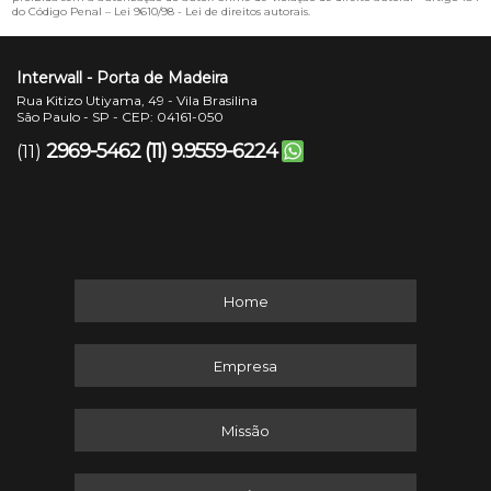
do Código Penal –
Lei 9610/98 - Lei de direitos autorais
.
Interwall - Porta de Madeira
Rua Kitizo Utiyama, 49 - Vila Brasilina
São Paulo - SP - CEP: 04161-050
2969-5462
(11) 9.9559-6224
(11)
Home
Empresa
Missão