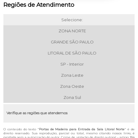
Regiões de Atendimento
Selecione:
ZONA NORTE
GRANDE SÃO PAULO
LITORAL DE SÃO PAULO
SP - Interior
Zona Leste
Zona Oeste
Zona Sul
Verifique as regiões que atendemos
O conteúdo do texto "
Portas de Madeira para Entrada da Sala Litoral Norte
" é de
direito reservado. Sua reprodução, parcial ou total, mesmo citando nossos links, é
proibida sem a autorização do autor. Crime de violação de direito autoral – artigo 184