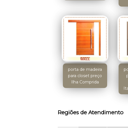
porta de madeira
po
para closet preço
Ilha Comprida
It
Regiões de Atendimento