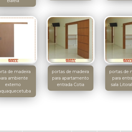
Baleia
rta de madeira
portas de madeira
portas de 
para ambiente
para apartamento
para entr
externo
entrada Cotia
sala Litora
aquaquecetuba