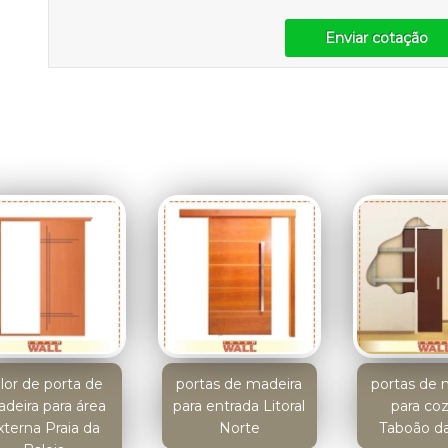
Enviar cotação
lor de porta de
portas de madeira
portas de 
deira para área
para entrada Litoral
para co
xterna Praia da
Norte
Taboão da