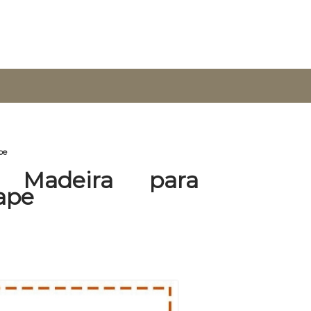
pe
 Madeira para
ape