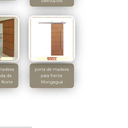
Salesópolis
madeira
porta de madeira
ada da
para frente
l Norte
Mongaguá