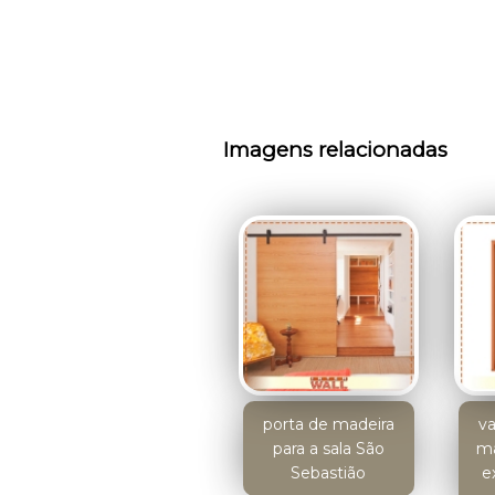
Imagens relacionadas
porta de madeira
va
para a sala São
ma
Sebastião
e