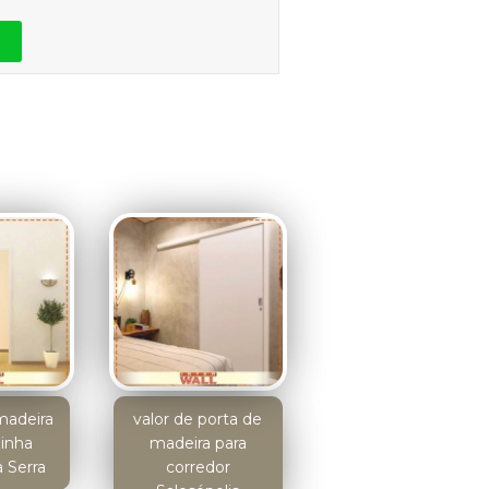
madeira
valor de porta de
zinha
madeira para
 Serra
corredor