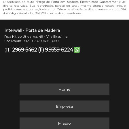
O conteúdo do texto "
Preço de Porta em Madeira Envernizada Guararema
" é de
direito reservado. Sua reprodução, parcial ou total, mesmo citando nossos links, é
proibida sem a autorização do autor. Crime de violação de direito autoral – artigo 184
do Código Penal –
Lei 9610/98 - Lei de direitos autorais
.
Interwall - Porta de Madeira
Rua Kitizo Utiyama, 49 - Vila Brasilina
São Paulo - SP - CEP: 04161-050
2969-5462
(11) 9.9559-6224
(11)
Home
Empresa
Missão