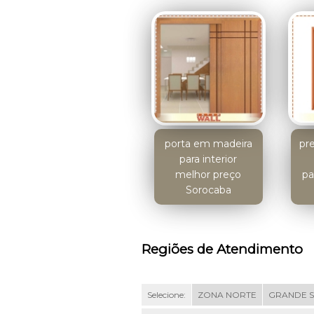
porta em madeira
pr
para interior
melhor preço
pa
Sorocaba
Regiões de Atendimento
Selecione:
ZONA NORTE
GRANDE 