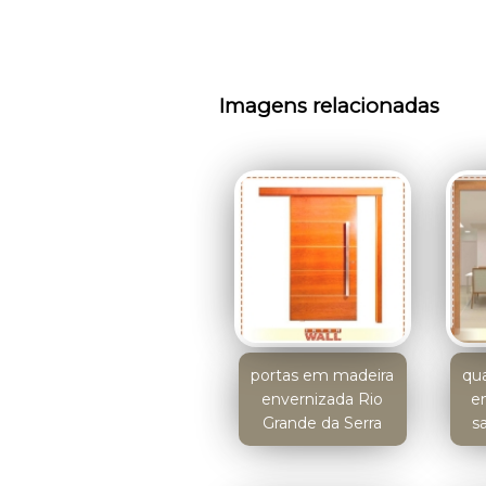
Imagens relacionadas
portas em madeira
qua
envernizada Rio
e
Grande da Serra
s