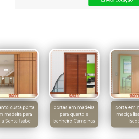
Enviar cotação
nto custa porta
portas em madeira
porta em 
m madeira para
para quarto e
maciça lis
ala Santa Isabel
banheiro Campinas
Isabe