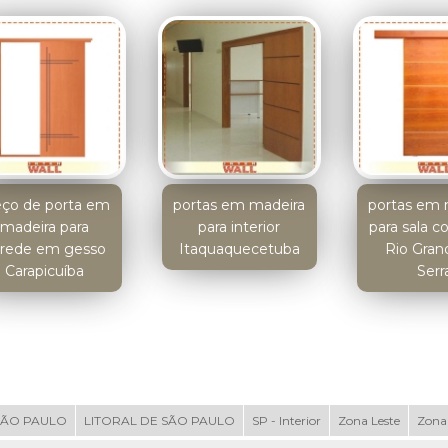
eço de porta em
portas em madeira
portas em 
madeira para
para interior
para sala 
rede em gesso
Itaquaquecetuba
Rio Gran
Carapicuíba
Serr
SÃO PAULO
LITORAL DE SÃO PAULO
SP - Interior
Zona Leste
Zona