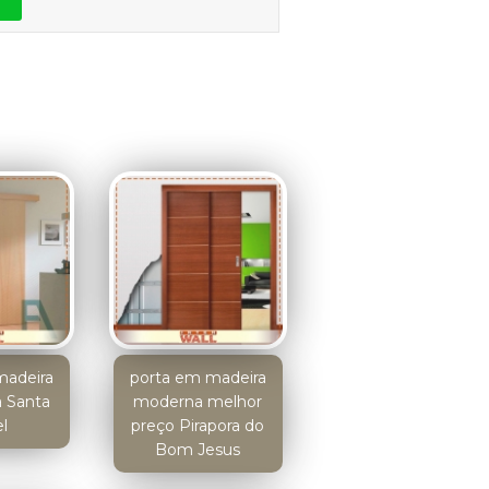
madeira
porta em madeira
a Santa
moderna melhor
l
preço Pirapora do
Bom Jesus