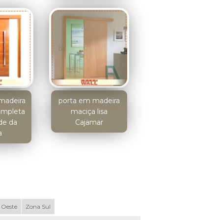
madeira
porta em madeira
completa
maciça lisa
de da
Cajamar
a
 Oeste
Zona Sul