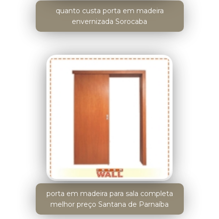
quanto custa porta em madeira
envernizada Sorocaba
porta em madeira para sala completa
melhor preço Santana de Parnaíba