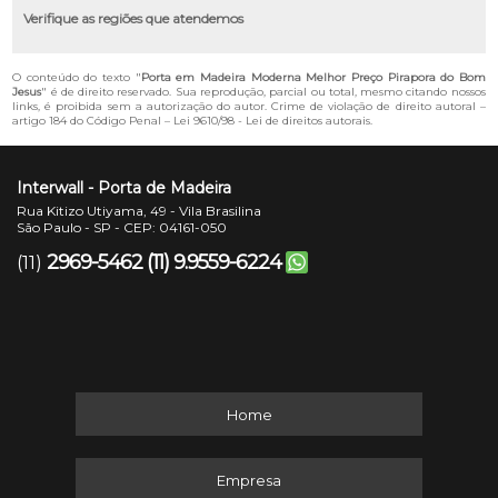
Verifique as regiões que atendemos
O conteúdo do texto "
Porta em Madeira Moderna Melhor Preço Pirapora do Bom
Jesus
" é de direito reservado. Sua reprodução, parcial ou total, mesmo citando nossos
links, é proibida sem a autorização do autor. Crime de violação de direito autoral –
artigo 184 do Código Penal –
Lei 9610/98 - Lei de direitos autorais
.
Interwall - Porta de Madeira
Rua Kitizo Utiyama, 49 - Vila Brasilina
São Paulo - SP - CEP: 04161-050
2969-5462
(11) 9.9559-6224
(11)
Home
Empresa