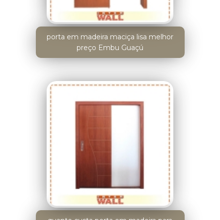
porta em madeira maciça lisa melhor
preço Embu Guaçú