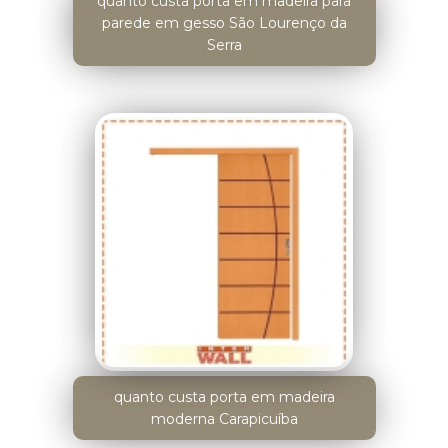
quanto custa porta em madeira para
parede em gesso São Lourenço da
Serra
quanto custa porta em madeira
moderna Carapicuíba