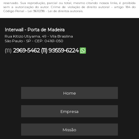
reservado. Sua reprodução, parcial ou total, mesmo citando nossos links, é proibida
sem a autorização do autor. Crime de violação de direito autoral – artigo 184 do
Código Penal –
Lei 9610/98 - Lei de direitos autorais
.
Interwall - Porta de Madeira
Rua Kitizo Utiyama, 49 - Vila Brasilina
São Paulo - SP - CEP: 04161-050
2969-5462
(11) 9.9559-6224
(11)
Home
Empresa
Missão