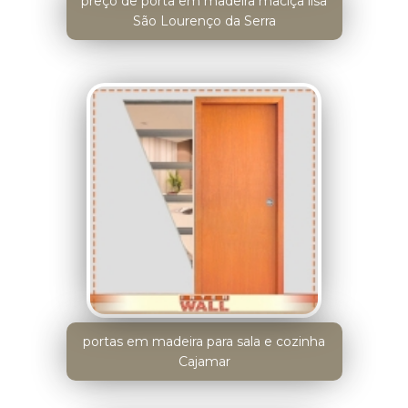
preço de porta em madeira maciça lisa
São Lourenço da Serra
portas em madeira para sala e cozinha
Cajamar