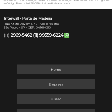
proibida sem a autorização do autor. Crime de violação de direito autoral – artigo 184
do Código Penal –
Lei 9610/98 - Lei de direitos autorais
.
Interwall - Porta de Madeira
Rua Kitizo Utiyama, 49 - Vila Brasilina
São Paulo - SP - CEP: 04161-050
2969-5462
(11) 9.9559-6224
(11)
Home
Empresa
Missão