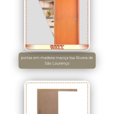
portas em madeira maciça lisa Riviera de
São Lourenço