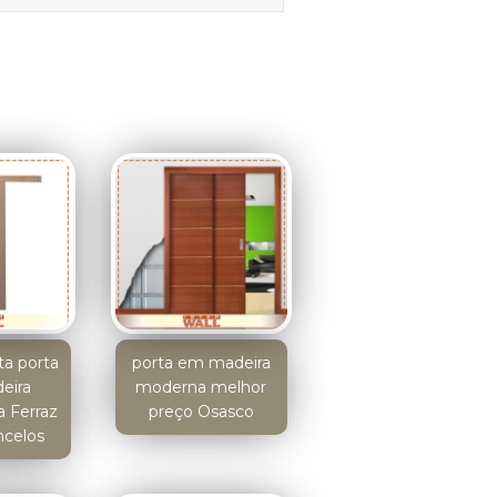
ta porta
porta em madeira
eira
moderna melhor
a Ferraz
preço Osasco
ncelos