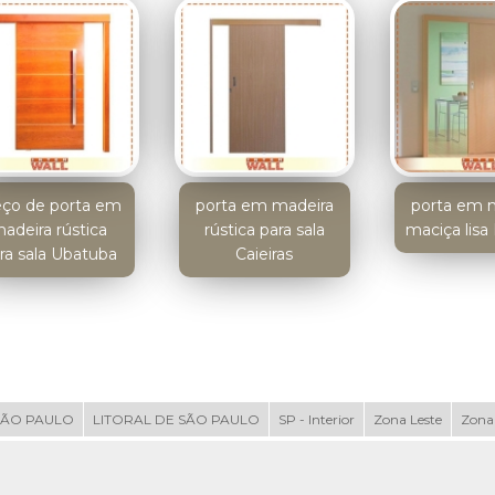
eço de porta em
porta em madeira
porta em 
adeira rústica
rústica para sala
maciça lisa
ra sala Ubatuba
Caieiras
SÃO PAULO
LITORAL DE SÃO PAULO
SP - Interior
Zona Leste
Zona