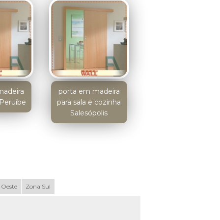
madeira
porta em madeira
 Peruíbe
para sala e cozinha
Salesópolis
 Oeste
Zona Sul