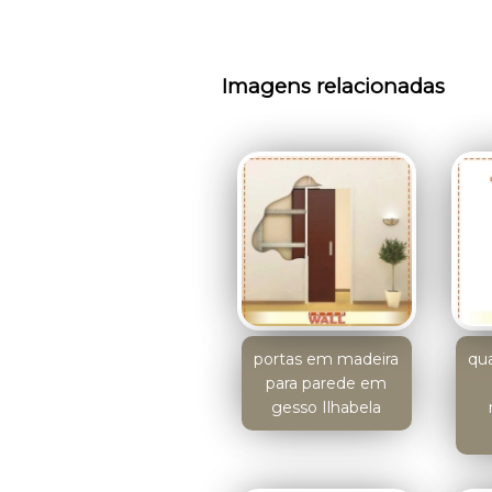
Imagens relacionadas
portas em madeira
qua
para parede em
gesso Ilhabela