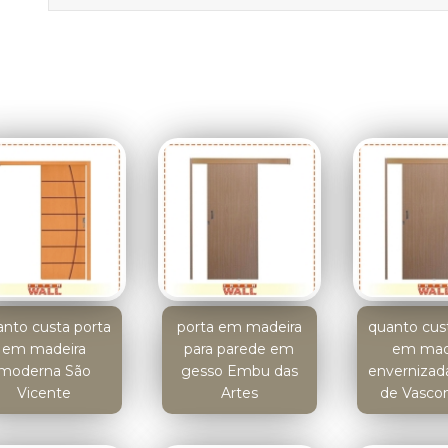
nto custa porta
porta em madeira
quanto cus
em madeira
para parede em
em mad
moderna São
gesso Embu das
envernizad
Vicente
Artes
de Vasco