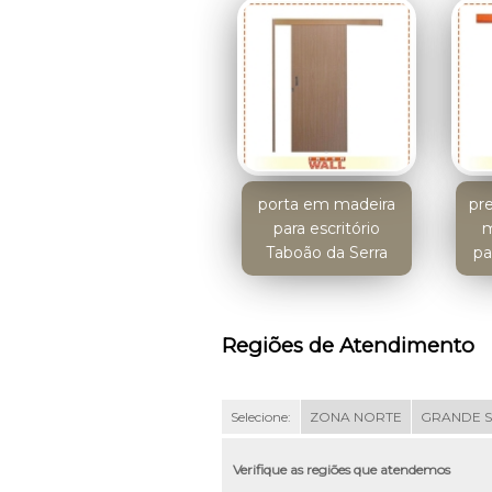
porta em madeira
pr
para escritório
m
Taboão da Serra
pa
Regiões de Atendimento
Selecione:
ZONA NORTE
GRANDE 
Verifique as regiões que atendemos