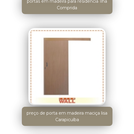
portas em madeira para residência Ilha
Comprida
preço de porta em madeira maciça lisa
Carapicuíba