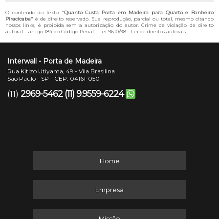
O conteúdo do texto "
Quanto Custa Porta em Madeira para Quarto e Banheiro
Piracicaba
" é de direito reservado. Sua reprodução, parcial ou total, mesmo citando
nossos links, é proibida sem a autorização do autor. Crime de violação de direito
autoral – artigo 184 do Código Penal –
Lei 9610/98 - Lei de direitos autorais
.
Interwall - Porta de Madeira
Rua Kitizo Utiyama, 49 - Vila Brasilina
São Paulo - SP - CEP: 04161-050
2969-5462
(11) 9.9559-6224
(11)
Home
Empresa
Missão