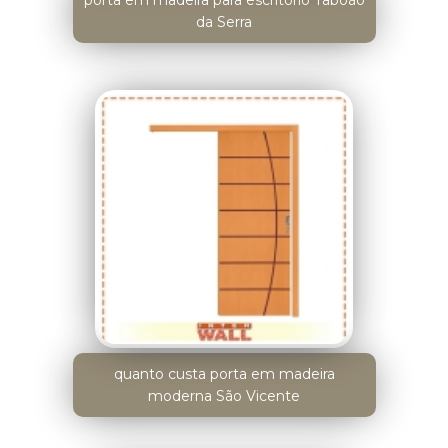
porta em madeira para escritório Taboão
da Serra
quanto custa porta em madeira
moderna São Vicente