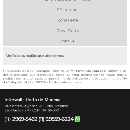
SP - Interior
Zona Leste
Zona Oeste
Zona Sul
Verifique as regiões que atendemos
O conteúdo do texto "
Comprar Porta de Correr Embutida para Sala Santos
" é de
direito reservado. Sua reprodução, parcial ou total, mesmo citando nossos links, é
proibida sem a autorização do autor. Crime de violação de direito autoral – artigo 184
do Código Penal –
Lei 9610/98 - Lei de direitos autorais
.
Interwall - Porta de Madeira
Rua Kitizo Utiyama, 49 - Vila Brasilina
São Paulo - SP - CEP: 04161-050
2969-5462
(11) 9.9559-6224
(11)