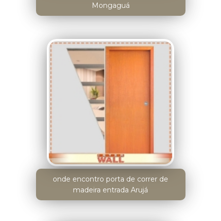
Mongaguá
onde encontro porta de correr de
madeira entrada Arujá