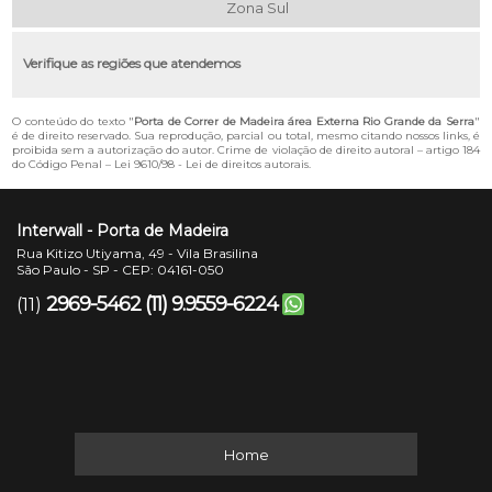
Zona Sul
Verifique as regiões que atendemos
O conteúdo do texto "
Porta de Correr de Madeira área Externa Rio Grande da Serra
"
é de direito reservado. Sua reprodução, parcial ou total, mesmo citando nossos links, é
proibida sem a autorização do autor. Crime de violação de direito autoral – artigo 184
do Código Penal –
Lei 9610/98 - Lei de direitos autorais
.
Interwall - Porta de Madeira
Rua Kitizo Utiyama, 49 - Vila Brasilina
São Paulo - SP - CEP: 04161-050
2969-5462
(11) 9.9559-6224
(11)
Home