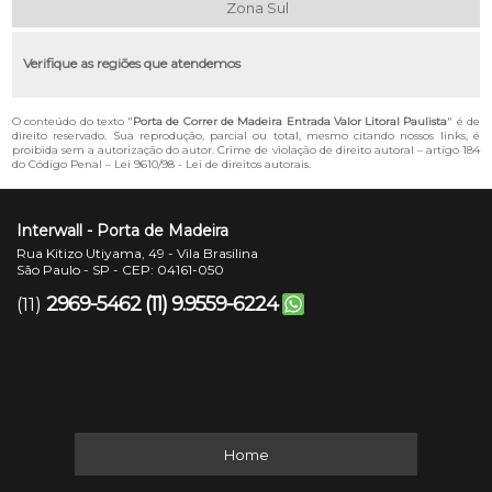
Zona Sul
Verifique as regiões que atendemos
O conteúdo do texto "
Porta de Correr de Madeira Entrada Valor Litoral Paulista
" é de
direito reservado. Sua reprodução, parcial ou total, mesmo citando nossos links, é
proibida sem a autorização do autor. Crime de violação de direito autoral – artigo 184
do Código Penal –
Lei 9610/98 - Lei de direitos autorais
.
Interwall - Porta de Madeira
Rua Kitizo Utiyama, 49 - Vila Brasilina
São Paulo - SP - CEP: 04161-050
2969-5462
(11) 9.9559-6224
(11)
Home