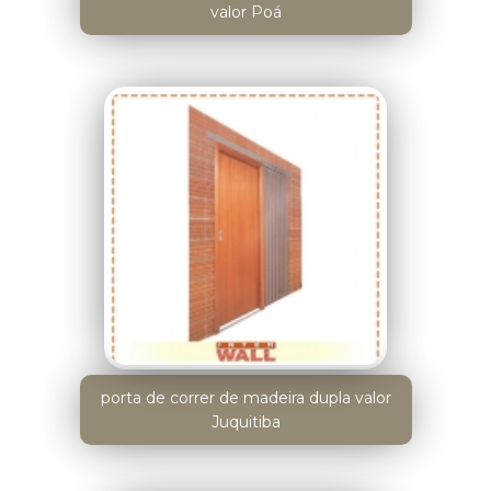
valor Poá
porta de correr de madeira dupla valor
Juquitiba