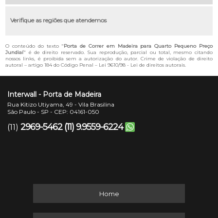
Verifique as regiões que atendemos
O conteúdo do texto "
Porta de Correr em Madeira para Quarto Pequeno Preço
Jundiaí
" é de direito reservado. Sua reprodução, parcial ou total, mesmo citando
nossos links, é proibida sem a autorização do autor. Crime de violação de direito
autoral – artigo 184 do Código Penal –
Lei 9610/98 - Lei de direitos autorais
.
Interwall - Porta de Madeira
Rua Kitizo Utiyama, 49 - Vila Brasilina
São Paulo - SP - CEP: 04161-050
2969-5462
(11) 9.9559-6224
(11)
Home