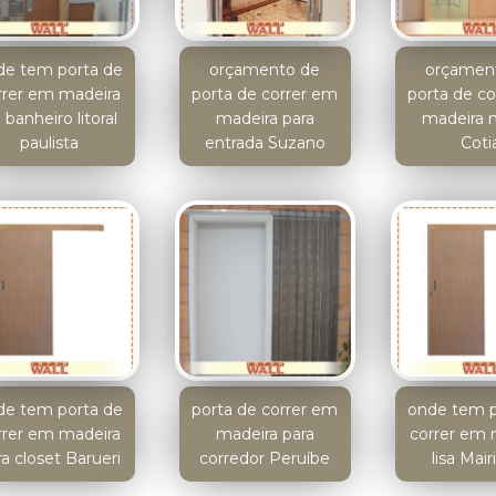
de tem porta de
orçamento de
orçamen
rrer em madeira
porta de correr em
porta de c
 banheiro litoral
madeira para
madeira n
paulista
entrada Suzano
Coti
de tem porta de
porta de correr em
onde tem p
rrer em madeira
madeira para
correr em 
a closet Barueri
corredor Peruíbe
lisa Mair