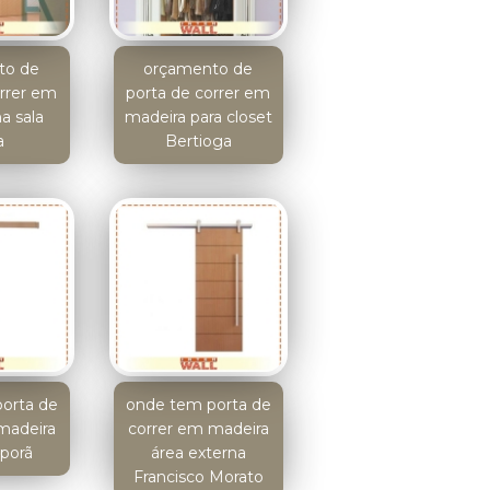
to de
orçamento de
orrer em
porta de correr em
a sala
madeira para closet
a
Bertioga
orta de
onde tem porta de
madeira
correr em madeira
iporã
área externa
Francisco Morato