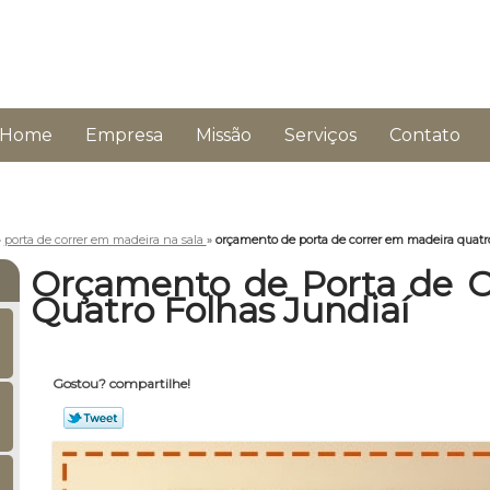
Home
Empresa
Missão
Serviços
Contato
»
porta de correr em madeira na sala
»
orçamento de porta de correr em madeira quatro
Orçamento de Porta de C
Quatro Folhas Jundiaí
Gostou? compartilhe!