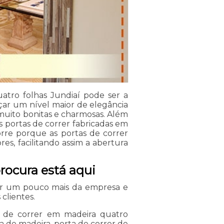
tro folhas Jundiaí pode ser a
çar um nível maior de elegância
 muito bonitas e charmosas. Além
as portas de correr fabricadas em
orre porque as portas de correr
es, facilitando assim a abertura
procura está aqui
er um pouco mais da empresa e
clientes.
a de correr em madeira quatro
a de madeira, porta de correr de