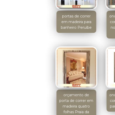
portas de correr
on
em madeira para
co
banheiro Peruíbe
no
orçamento de
on
porta de correr em
co
madeira quatro
par
folhas Praia da