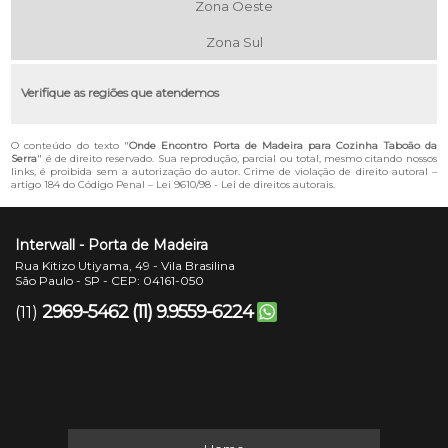
Zona Oeste
Zona Sul
Verifique as regiões que atendemos
O conteúdo do texto "
Onde Encontro Porta de Madeira para Cozinha Taboão da
Serra
" é de direito reservado. Sua reprodução, parcial ou total, mesmo citando nossos
links, é proibida sem a autorização do autor. Crime de violação de direito autoral –
artigo 184 do Código Penal –
Lei 9610/98 - Lei de direitos autorais
.
Interwall - Porta de Madeira
Rua Kitizo Utiyama, 49 - Vila Brasilina
São Paulo - SP - CEP: 04161-050
2969-5462
(11) 9.9559-6224
(11)