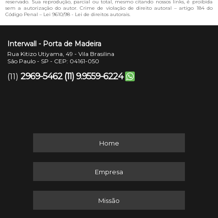
reservado. Sua reprodução, parcial ou total, mesmo citando nossos links, é proibida
sem a autorização do autor. Crime de violação de direito autoral – artigo 184 do
Código Penal –
Lei 9610/98 - Lei de direitos autorais
.
Interwall - Porta de Madeira
Rua Kitizo Utiyama, 49 - Vila Brasilina
São Paulo - SP - CEP: 04161-050
2969-5462
(11) 9.9559-6224
(11)
Home
Empresa
Missão