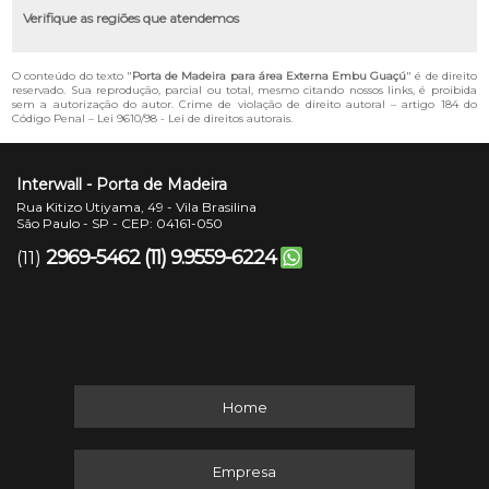
Verifique as regiões que atendemos
O conteúdo do texto "
Porta de Madeira para área Externa Embu Guaçú
" é de direito
reservado. Sua reprodução, parcial ou total, mesmo citando nossos links, é proibida
sem a autorização do autor. Crime de violação de direito autoral – artigo 184 do
Código Penal –
Lei 9610/98 - Lei de direitos autorais
.
Interwall - Porta de Madeira
Rua Kitizo Utiyama, 49 - Vila Brasilina
São Paulo - SP - CEP: 04161-050
2969-5462
(11) 9.9559-6224
(11)
Home
Empresa