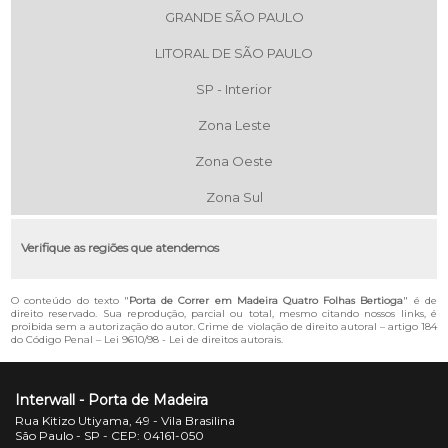
GRANDE SÃO PAULO
LITORAL DE SÃO PAULO
SP - Interior
Zona Leste
Zona Oeste
Zona Sul
Verifique as regiões que atendemos
O conteúdo do texto "
Porta de Correr em Madeira Quatro Folhas Bertioga
" é de
direito reservado. Sua reprodução, parcial ou total, mesmo citando nossos links, é
proibida sem a autorização do autor. Crime de violação de direito autoral – artigo 184
do Código Penal –
Lei 9610/98 - Lei de direitos autorais
.
Interwall - Porta de Madeira
Rua Kitizo Utiyama, 49 - Vila Brasilina
São Paulo - SP - CEP: 04161-050