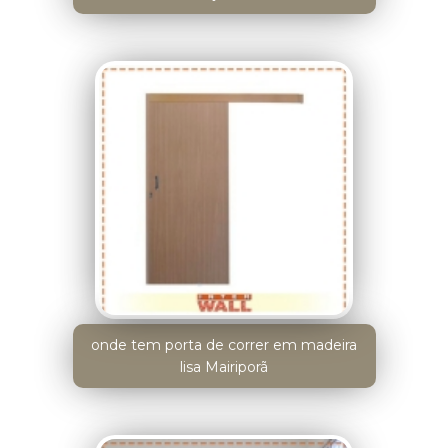
onde tem porta de correr em madeira
lisa Mairiporã