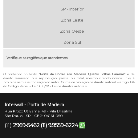
SP - Interior
Zona Leste
Zona Oeste
Zona Sul
Verifique as regiões que atendemos
O conteúdo do texto "
Porta de Correr em Madeira Quatro Folhas Caieiras
" é de
direito reservado. Sua reprodução, parcial ou total, mesmo citando nossos links, é
proibida sem a autorização do autor. Crime de violação de direito autoral – artigo 184
do Código Penal –
Lei 9610/98 - Lei de direitos autorais
.
Interwall - Porta de Madeira
Rua Kitizo Utiyama, 49 - Vila Brasilina
São Paulo - SP - CEP: 04161-050
2969-5462
(11) 9.9559-6224
(11)